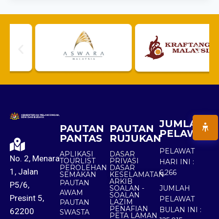
JUMLAH
PAUTAN
PAUTAN
PELAWAT
PANTAS
RUJUKAN
PELAWAT
APLIKASI
DASAR
No. 2, Menara
TOURLIST
PRIVASI
HARI INI :
PEROLEHAN
DASAR
1, Jalan
6,266
SEMAKAN
KESELAMATAN
ARKIB
PAUTAN
P5/6,
SOALAN -
JUMLAH
AWAM
SOALAN
Presint 5,
PELAWAT
LAZIM
PAUTAN
PENAFIAN
BULAN INI :
62200
SWASTA
PETA LAMAN