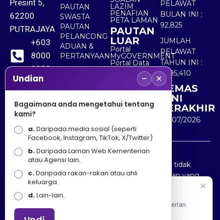
Presint 5,
PELAWAT
LAZIM
PAUTAN
PENAFIAN
BULAN INI :
62200
SWASTA
PETA LAMAN
92,825
PAUTAN
PUTRAJAYA
PAUTAN
PELANCONG
LUAR
JUMLAH
+603
ADUAN &
Portal
PELAWAT
8000
PERTANYAAN
MyGOVERNMENT
TAHUN INI :
Portal Data
8000
Terbuka
5,495,410
−
×
Sektor Awam
Undian
KEMAS
+603
KINI
8891
Bagaimana anda mengetahui tentang
TERAKHIR
kami?
7100
30/07/2026
a.
Daripada media sosial (seperti
Facebook, Instagram, TikTok, X/Twitter)
b.
Daripada Laman Web Kementerian
Penafian : Kerajaan Malaysia dan Kementerian
atau Agensi lain.
Pelancongan Seni dan Budaya (MOTAC) adalah tidak
c.
Daripada rakan-rakan atau ahli
bertanggungjawab atas kehilangan atau kerugian yang
keluarga.
disebabkan oleh penggunaan mana-mana maklumat
Selamat Datang
d.
Lain-lain.
yang diperolehi dari portal ini.
Apa Khabar! Selamat datang ke Portal Rasmi Kementerian
Pelancongan, Seni dan Budaya
Undi