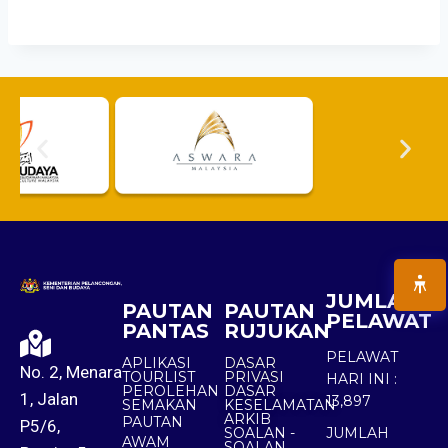
JUMLAH
PAUTAN
PAUTAN
PELAWAT
PANTAS
RUJUKAN
PELAWAT
APLIKASI
DASAR
No. 2, Menara
TOURLIST
PRIVASI
HARI INI :
PEROLEHAN
DASAR
1, Jalan
13,897
SEMAKAN
KESELAMATAN
ARKIB
PAUTAN
P5/6,
SOALAN -
JUMLAH
AWAM
SOALAN