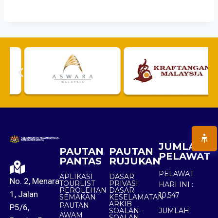
JUMLAH
PAUTAN
PAUTAN
PELAWAT
PANTAS
RUJUKAN
PELAWAT
APLIKASI
DASAR
No. 2, Menara
TOURLIST
PRIVASI
HARI INI :
PEROLEHAN
DASAR
1, Jalan
10,547
SEMAKAN
KESELAMATAN
ARKIB
PAUTAN
P5/6,
SOALAN -
JUMLAH
AWAM
SOALAN