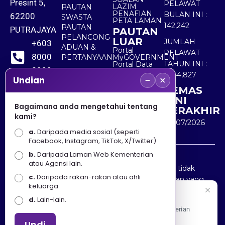
Presint 5,
PELAWAT
LAZIM
PAUTAN
PENAFIAN
BULAN INI :
62200
SWASTA
PETA LAMAN
142,242
PAUTAN
PUTRAJAYA
PAUTAN
PELANCONG
LUAR
JUMLAH
+603
ADUAN &
Portal
PELAWAT
8000
PERTANYAAN
MyGOVERNMENT
TAHUN INI :
Portal Data
8000
Terbuka
5,544,827
−
×
Sektor Awam
Undian
KEMAS
+603
KINI
8891
Bagaimana anda mengetahui tentang
TERAKHIR
kami?
7100
30/07/2026
a.
Daripada media sosial (seperti
Facebook, Instagram, TikTok, X/Twitter)
b.
Daripada Laman Web Kementerian
Penafian : Kerajaan Malaysia dan Kementerian
atau Agensi lain.
Pelancongan Seni dan Budaya (MOTAC) adalah tidak
c.
Daripada rakan-rakan atau ahli
bertanggungjawab atas kehilangan atau kerugian yang
keluarga.
disebabkan oleh penggunaan mana-mana maklumat
Selamat Datang
d.
Lain-lain.
yang diperolehi dari portal ini.
Apa Khabar! Selamat datang ke Portal Rasmi Kementerian
Pelancongan, Seni dan Budaya
Undi