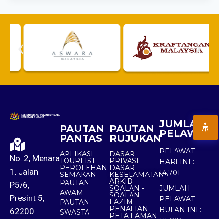
JUMLAH
PAUTAN
PAUTAN
PELAWAT
PANTAS
RUJUKAN
PELAWAT
APLIKASI
DASAR
No. 2, Menara
TOURLIST
PRIVASI
HARI INI :
PEROLEHAN
DASAR
1, Jalan
14,701
SEMAKAN
KESELAMATAN
ARKIB
PAUTAN
P5/6,
SOALAN -
JUMLAH
AWAM
SOALAN
Presint 5,
PELAWAT
LAZIM
PAUTAN
PENAFIAN
BULAN INI :
62200
SWASTA
PETA LAMAN