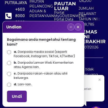
126,200
PAUTAN
PUTRAJAYA
PAUTAN
PELANCONG
LUAR
JUMLAH
+603
ADUAN &
Portal
PELAWAT
8000
PERTANYAAN
MyGOVERNMENT
TAHUN INI :
Portal Data
8000
Terbuka
5,528,785
−
×
Sektor Awam
Undian
KEMAS
+603
KINI
8891
Bagaimana anda mengetahui tentang
TERAKHIR
kami?
7100
30/07/2026
a.
Daripada media sosial (seperti
Facebook, Instagram, TikTok, X/Twitter)
b.
Daripada Laman Web Kementerian
Penafian : Kerajaan Malaysia dan Kementerian
atau Agensi lain.
Pelancongan Seni dan Budaya (MOTAC) adalah tidak
c.
Daripada rakan-rakan atau ahli
bertanggungjawab atas kehilangan atau kerugian yang
keluarga.
disebabkan oleh penggunaan mana-mana maklumat
Selamat Datang
d.
Lain-lain.
yang diperolehi dari portal ini.
Apa Khabar! Selamat datang ke Portal Rasmi Kementerian
Pelancongan, Seni dan Budaya
Undi
Hakcipta © 2025 KEMENTERIAN PELANCONGAN SENI
DAN BUDAYA. | Hak Cipta Terpelihara.