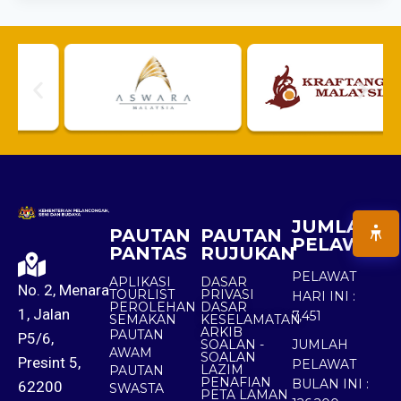
JUMLAH
PAUTAN
PAUTAN
PELAWAT
PANTAS
RUJUKAN
PELAWAT
APLIKASI
DASAR
No. 2, Menara
TOURLIST
PRIVASI
HARI INI :
PEROLEHAN
DASAR
1, Jalan
7,451
SEMAKAN
KESELAMATAN
ARKIB
PAUTAN
P5/6,
SOALAN -
JUMLAH
AWAM
SOALAN
Presint 5,
PELAWAT
LAZIM
PAUTAN
PENAFIAN
BULAN INI :
62200
SWASTA
PETA LAMAN