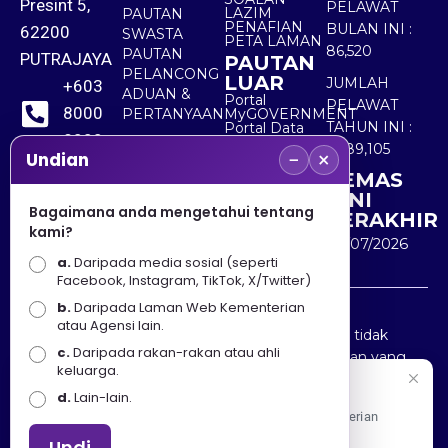
Presint 5,
PELAWAT
LAZIM
PAUTAN
PENAFIAN
BULAN INI :
62200
SWASTA
PETA LAMAN
86,520
PAUTAN
PUTRAJAYA
PAUTAN
PELANCONG
LUAR
JUMLAH
+603
ADUAN &
Portal
PELAWAT
8000
PERTANYAAN
MyGOVERNMENT
TAHUN INI :
Portal Data
8000
Terbuka
5,489,105
−
×
Sektor Awam
Undian
KEMAS
+603
KINI
8891
Bagaimana anda mengetahui tentang
TERAKHIR
kami?
7100
30/07/2026
a.
Daripada media sosial (seperti
Facebook, Instagram, TikTok, X/Twitter)
b.
Daripada Laman Web Kementerian
Penafian : Kerajaan Malaysia dan Kementerian
atau Agensi lain.
Pelancongan Seni dan Budaya (MOTAC) adalah tidak
c.
Daripada rakan-rakan atau ahli
bertanggungjawab atas kehilangan atau kerugian yang
keluarga.
disebabkan oleh penggunaan mana-mana maklumat
Selamat Datang
d.
Lain-lain.
yang diperolehi dari portal ini.
Apa Khabar! Selamat datang ke Portal Rasmi Kementerian
Pelancongan, Seni dan Budaya
Undi