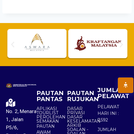
JUMLAH
PAUTAN
PAUTAN
PELAWAT
PANTAS
RUJUKAN
PELAWAT
APLIKASI
DASAR
No. 2, Menara
TOURLIST
PRIVASI
HARI INI :
PEROLEHAN
DASAR
1, Jalan
7,592
SEMAKAN
KESELAMATAN
ARKIB
PAUTAN
P5/6,
SOALAN -
JUMLAH
AWAM
SOALAN