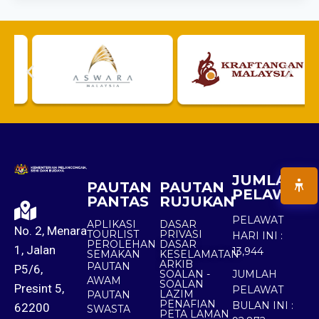
JUMLAH
PAUTAN
PAUTAN
PELAWAT
PANTAS
RUJUKAN
PELAWAT
APLIKASI
DASAR
No. 2, Menara
TOURLIST
PRIVASI
HARI INI :
PEROLEHAN
DASAR
1, Jalan
13,944
SEMAKAN
KESELAMATAN
ARKIB
PAUTAN
P5/6,
SOALAN -
JUMLAH
AWAM
SOALAN
Presint 5,
PELAWAT
LAZIM
PAUTAN
PENAFIAN
BULAN INI :
62200
SWASTA
PETA LAMAN