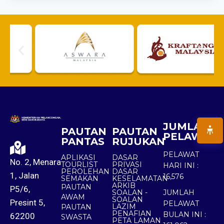
JUMLAH
PAUTAN
PAUTAN
PELAWAT
PANTAS
RUJUKAN
PELAWAT
APLIKASI
DASAR
No. 2, Menara
TOURLIST
PRIVASI
HARI INI :
PEROLEHAN
DASAR
1, Jalan
16,576
SEMAKAN
KESELAMATAN
ARKIB
PAUTAN
P5/6,
SOALAN -
JUMLAH
AWAM
SOALAN
Presint 5,
PELAWAT
LAZIM
PAUTAN
PENAFIAN
BULAN INI :
62200
SWASTA
PETA LAMAN