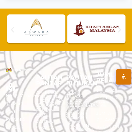
JUMLAH
PAUTAN
PAUTAN
PELAWAT
PANTAS
RUJUKAN
PELAWAT
APLIKASI
DASAR
No. 2, Menara
TOURLIST
PRIVASI
HARI INI :
PEROLEHAN
DASAR
1, Jalan
1,150
SEMAKAN
KESELAMATAN
ARKIB
PAUTAN
P5/6,
SOALAN -
JUMLAH
AWAM
SOALAN
Presint 5,
PELAWAT
LAZIM
PAUTAN
PENAFIAN
BULAN INI :
62200
SWASTA
PETA LAMAN