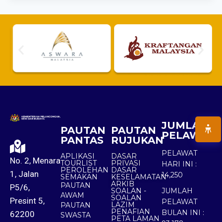
JUMLAH
PAUTAN
PAUTAN
PELAWAT
PANTAS
RUJUKAN
PELAWAT
APLIKASI
DASAR
No. 2, Menara
TOURLIST
PRIVASI
HARI INI :
PEROLEHAN
DASAR
1, Jalan
14,250
SEMAKAN
KESELAMATAN
ARKIB
PAUTAN
P5/6,
SOALAN -
JUMLAH
AWAM
SOALAN
Presint 5,
PELAWAT
LAZIM
PAUTAN
PENAFIAN
BULAN INI :
62200
SWASTA
PETA LAMAN