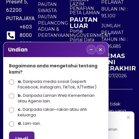
Presint 5,
PELAWAT
LAZIM
PAUTAN
PENAFIAN
BULAN INI :
62200
SWASTA
PETA LAMAN
93,100
PAUTAN
PUTRAJAYA
PAUTAN
PELANCONG
LUAR
JUMLAH
+603
ADUAN &
Portal
PELAWAT
8000
PERTANYAAN
MyGOVERNMENT
TAHUN INI :
Portal Data
8000
Terbuka
5,495,685
−
×
Sektor Awam
Undian
KEMAS
+603
KINI
8891
Bagaimana anda mengetahui tentang
TERAKHIR
kami?
7100
30/07/2026
a.
Daripada media sosial (seperti
Facebook, Instagram, TikTok, X/Twitter)
b.
Daripada Laman Web Kementerian
Penafian : Kerajaan Malaysia dan Kementerian
atau Agensi lain.
Pelancongan Seni dan Budaya (MOTAC) adalah tidak
c.
Daripada rakan-rakan atau ahli
bertanggungjawab atas kehilangan atau kerugian yang
keluarga.
disebabkan oleh penggunaan mana-mana maklumat
Selamat Datang
d.
Lain-lain.
yang diperolehi dari portal ini.
Apa Khabar! Selamat datang ke Portal Rasmi Kementerian
Pelancongan, Seni dan Budaya
Undi