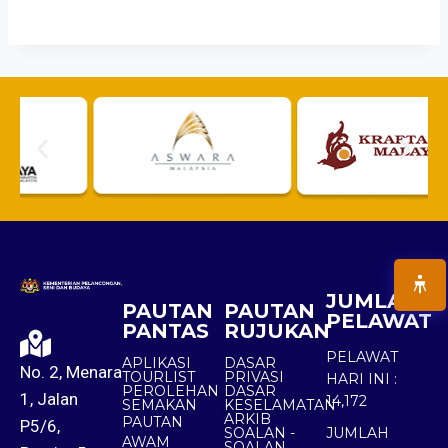
JUMLAH
PAUTAN
PAUTAN
PELAWAT
PANTAS
RUJUKAN
PELAWAT
APLIKASI
DASAR
No. 2, Menara
TOURLIST
PRIVASI
HARI INI :
PEROLEHAN
DASAR
1, Jalan
14,172
SEMAKAN
KESELAMATAN
ARKIB
PAUTAN
P5/6,
SOALAN -
JUMLAH
AWAM
SOALAN