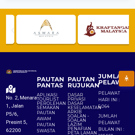
JUMLAH
PAUTAN
PAUTAN
PELAWAT
PANTAS
RUJUKAN
PELAWAT
APLIKASI
DASAR
No. 2, Menara
TOURLIST
PRIVASI
HARI INI :
PEROLEHAN
DASAR
1, Jalan
5,064
SEMAKAN
KESELAMATAN
ARKIB
PAUTAN
P5/6,
SOALAN -
JUMLAH
AWAM
SOALAN
Presint 5,
PELAWAT
LAZIM
PAUTAN
PENAFIAN
BULAN INI :
62200
SWASTA
PETA LAMAN