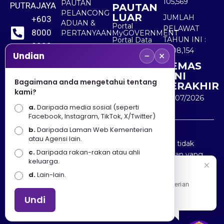
105,569
PAUTAN
PUTRAJAYA
PAUTAN
PELANCONG
LUAR
JUMLAH
+603
ADUAN &
Portal
PELAWAT
8000
PERTANYAAN
MyGOVERNMENT
TAHUN INI :
Portal Data
8000
Terbuka
5,508,154
−
×
Sektor Awam
Undian
KEMAS
+603
KINI
8891
Bagaimana anda mengetahui tentang
TERAKHIR
kami?
7100
30/07/2026
a.
Daripada media sosial (seperti
Facebook, Instagram, TikTok, X/Twitter)
b.
Daripada Laman Web Kementerian
Penafian : Kerajaan Malaysia dan Kementerian
atau Agensi lain.
Pelancongan Seni dan Budaya (MOTAC) adalah tidak
c.
Daripada rakan-rakan atau ahli
bertanggungjawab atas kehilangan atau kerugian yang
keluarga.
disebabkan oleh penggunaan mana-mana maklumat
Selamat Datang
d.
Lain-lain.
yang diperolehi dari portal ini.
Apa Khabar! Selamat datang ke Portal Rasmi Kementerian
Pelancongan, Seni dan Budaya
Undi
Hakcipta © 2025 KEMENTERIAN PELANCONGAN SENI
DAN BUDAYA. | Hak Cipta Terpelihara.