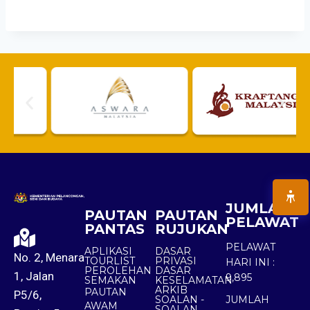
JUMLAH
PAUTAN
PAUTAN
PELAWAT
PANTAS
RUJUKAN
PELAWAT
APLIKASI
DASAR
No. 2, Menara
TOURLIST
PRIVASI
HARI INI :
PEROLEHAN
DASAR
1, Jalan
9,895
SEMAKAN
KESELAMATAN
ARKIB
PAUTAN
P5/6,
SOALAN -
JUMLAH
AWAM
SOALAN