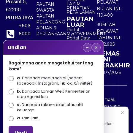
Presint 5,
PELAWAT
LAZIM
PAUTAN
PENAFIAN
BULAN INI :
62200
SWASTA
PETA LAMAN
110,400
PAUTAN
PUTRAJAYA
PAUTAN
PELANCONG
LUAR
JUMLAH
+603
ADUAN &
Portal
PELAWAT
8000
PERTANYAAN
MyGOVERNMENT
TAHUN INI :
Portal Data
8000
Terbuka
5,512,985
−
×
Sektor Awam
Undian
KEMAS
+603
KINI
8891
Bagaimana anda mengetahui tentang
TERAKHIR
kami?
7100
30/07/2026
a.
Daripada media sosial (seperti
Facebook, Instagram, TikTok, X/Twitter)
b.
Daripada Laman Web Kementerian
Penafian : Kerajaan Malaysia dan Kementerian
atau Agensi lain.
Pelancongan Seni dan Budaya (MOTAC) adalah tidak
c.
Daripada rakan-rakan atau ahli
bertanggungjawab atas kehilangan atau kerugian yang
keluarga.
disebabkan oleh penggunaan mana-mana maklumat
Selamat Datang
d.
Lain-lain.
yang diperolehi dari portal ini.
Apa Khabar! Selamat datang ke Portal Rasmi Kementerian
Pelancongan, Seni dan Budaya
Undi