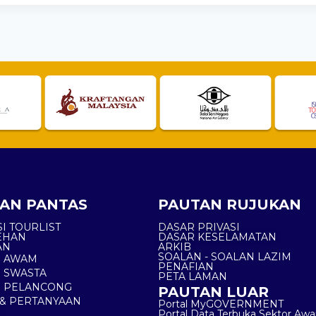
AN PANTAS
PAUTAN RUJUKAN
I TOURLIST
DASAR PRIVASI
EHAN
DASAR KESELAMATAN
AN
ARKIB
SOALAN - SOALAN LAZIM
N AWAM
PENAFIAN
 SWASTA
PETA LAMAN
N PELANCONG
PAUTAN LUAR
& PERTANYAAN
Portal MyGOVERNMENT
Portal Data Terbuka Sektor Aw