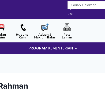
7/8/2026
02:59
PM
alan
Hubungi
Aduan &
Peta
zim
Kami
Maklum Balas
Laman
PROGRAM KEMENTERIAN
. Rahman