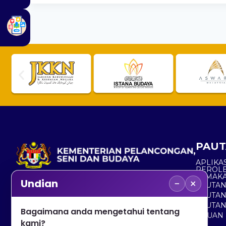
PAUT
APLIKAS
PEROL
SEMAK
−
×
Undian
PAUTA
No. 2, Menara 1, Jalan P5/6, Presint 5,
PAUTAN
62200 PUTRAJAYA
PAUTA
Bagaimana anda mengetahui tentang
ADUAN 
+603 8000 8000
kami?