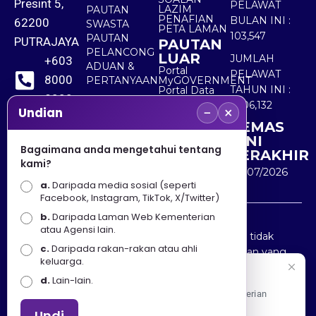
Presint 5,
PELAWAT
LAZIM
PAUTAN
PENAFIAN
BULAN INI :
62200
SWASTA
PETA LAMAN
103,547
PAUTAN
PUTRAJAYA
PAUTAN
PELANCONG
LUAR
JUMLAH
+603
ADUAN &
Portal
PELAWAT
8000
PERTANYAAN
MyGOVERNMENT
TAHUN INI :
Portal Data
8000
Terbuka
5,506,132
−
×
Sektor Awam
Undian
KEMAS
+603
KINI
8891
Bagaimana anda mengetahui tentang
TERAKHIR
kami?
7100
30/07/2026
a.
Daripada media sosial (seperti
Facebook, Instagram, TikTok, X/Twitter)
b.
Daripada Laman Web Kementerian
Penafian : Kerajaan Malaysia dan Kementerian
atau Agensi lain.
Pelancongan Seni dan Budaya (MOTAC) adalah tidak
c.
Daripada rakan-rakan atau ahli
bertanggungjawab atas kehilangan atau kerugian yang
keluarga.
disebabkan oleh penggunaan mana-mana maklumat
Selamat Datang
d.
Lain-lain.
yang diperolehi dari portal ini.
Apa Khabar! Selamat datang ke Portal Rasmi Kementerian
Pelancongan, Seni dan Budaya
Undi