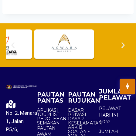
JUMLAH
PAUTAN
PAUTAN
PELAWAT
PANTAS
RUJUKAN
PELAWAT
APLIKASI
DASAR
No. 2, Menara
TOURLIST
PRIVASI
HARI INI :
PEROLEHAN
DASAR
1, Jalan
3,042
SEMAKAN
KESELAMATAN
ARKIB
PAUTAN
P5/6,
SOALAN -
JUMLAH
AWAM
SOALAN