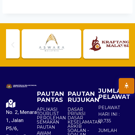
JUMLAH
PAUTAN
PAUTAN
PELAWAT
PANTAS
RUJUKAN
PELAWAT
APLIKASI
DASAR
No. 2, Menara
TOURLIST
PRIVASI
HARI INI :
PEROLEHAN
DASAR
1, Jalan
19,735
SEMAKAN
KESELAMATAN
ARKIB
PAUTAN
P5/6,
SOALAN -
JUMLAH
AWAM
SOALAN