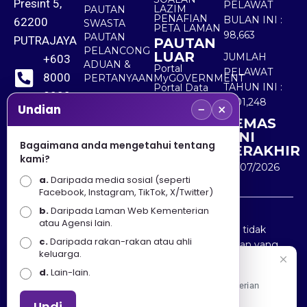
Presint 5,
PELAWAT
LAZIM
PAUTAN
PENAFIAN
BULAN INI :
62200
SWASTA
PETA LAMAN
98,663
PAUTAN
PUTRAJAYA
PAUTAN
PELANCONG
LUAR
JUMLAH
+603
ADUAN &
Portal
PELAWAT
8000
PERTANYAAN
MyGOVERNMENT
TAHUN INI :
Portal Data
8000
Terbuka
5,501,248
−
×
Sektor Awam
Undian
KEMAS
+603
KINI
8891
Bagaimana anda mengetahui tentang
TERAKHIR
kami?
7100
30/07/2026
a.
Daripada media sosial (seperti
Facebook, Instagram, TikTok, X/Twitter)
b.
Daripada Laman Web Kementerian
Penafian : Kerajaan Malaysia dan Kementerian
atau Agensi lain.
Pelancongan Seni dan Budaya (MOTAC) adalah tidak
c.
Daripada rakan-rakan atau ahli
bertanggungjawab atas kehilangan atau kerugian yang
keluarga.
disebabkan oleh penggunaan mana-mana maklumat
Selamat Datang
d.
Lain-lain.
yang diperolehi dari portal ini.
Apa Khabar! Selamat datang ke Portal Rasmi Kementerian
Pelancongan, Seni dan Budaya
Undi