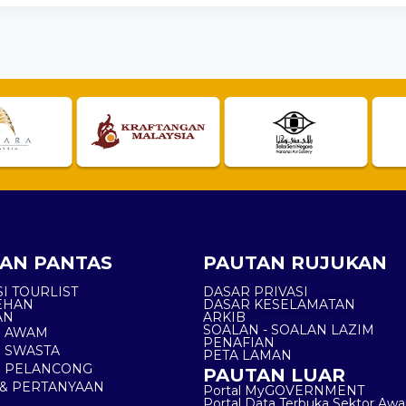
AN PANTAS
PAUTAN RUJUKAN
I TOURLIST
DASAR PRIVASI
EHAN
DASAR KESELAMATAN
AN
ARKIB
SOALAN - SOALAN LAZIM
N AWAM
PENAFIAN
 SWASTA
PETA LAMAN
N PELANCONG
PAUTAN LUAR
& PERTANYAAN
Portal MyGOVERNMENT
Portal Data Terbuka Sektor Aw