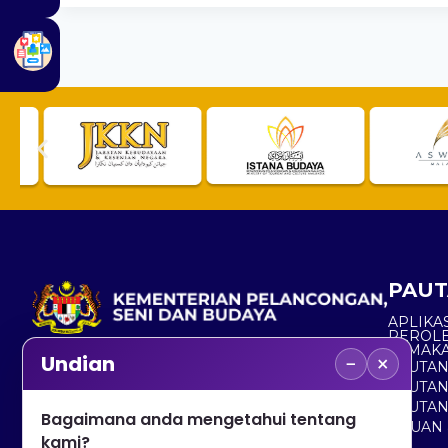
PAUT
APLIKAS
PEROL
SEMAK
−
×
Undian
PAUTA
No. 2, Menara 1, Jalan P5/6, Presint 5,
PAUTAN
62200 PUTRAJAYA
PAUTA
Bagaimana anda mengetahui tentang
ADUAN 
+603 8000 8000
kami?