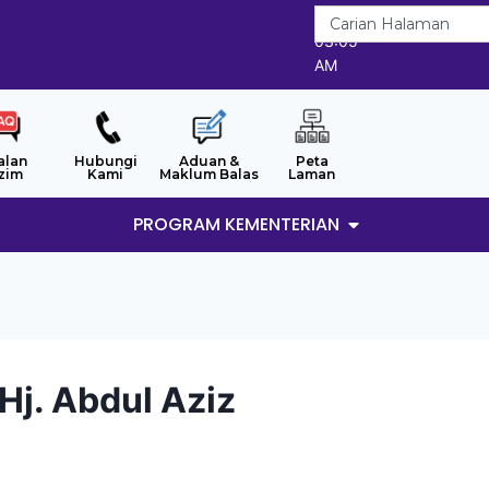
8/8/2026
03:05
AM
alan
Hubungi
Aduan &
Peta
zim
Kami
Maklum Balas
Laman
PROGRAM KEMENTERIAN
 Hj. Abdul Aziz