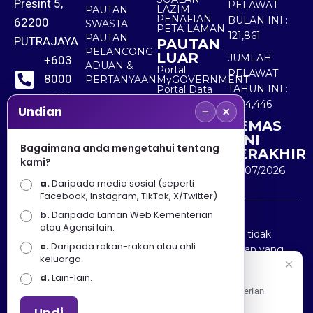
Presint 5,
PELAWAT
LAZIM
PAUTAN
PENAFIAN
BULAN INI :
62200
SWASTA
PETA LAMAN
121,861
PAUTAN
PUTRAJAYA
PAUTAN
PELANCONG
LUAR
JUMLAH
+603
ADUAN &
Portal
PELAWAT
8000
PERTANYAAN
MyGOVERNMENT
TAHUN INI :
Portal Data
8000
Terbuka
5,524,446
−
×
Sektor Awam
Undian
KEMAS
+603
KINI
8891
Bagaimana anda mengetahui tentang
TERAKHIR
kami?
7100
30/07/2026
a.
Daripada media sosial (seperti
Facebook, Instagram, TikTok, X/Twitter)
b.
Daripada Laman Web Kementerian
Penafian : Kerajaan Malaysia dan Kementerian
atau Agensi lain.
Pelancongan Seni dan Budaya (MOTAC) adalah tidak
c.
Daripada rakan-rakan atau ahli
bertanggungjawab atas kehilangan atau kerugian yang
keluarga.
disebabkan oleh penggunaan mana-mana maklumat
Selamat Datang
d.
Lain-lain.
yang diperolehi dari portal ini.
Apa Khabar! Selamat datang ke Portal Rasmi Kementerian
Pelancongan, Seni dan Budaya
Undi