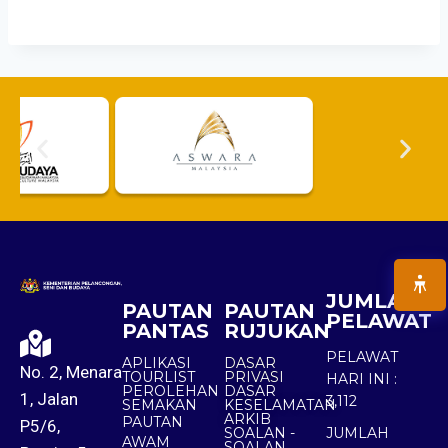
JUMLAH
PAUTAN
PAUTAN
PELAWAT
PANTAS
RUJUKAN
PELAWAT
APLIKASI
DASAR
No. 2, Menara
TOURLIST
PRIVASI
HARI INI :
PEROLEHAN
DASAR
1, Jalan
3,112
SEMAKAN
KESELAMATAN
ARKIB
PAUTAN
P5/6,
SOALAN -
JUMLAH
AWAM
SOALAN