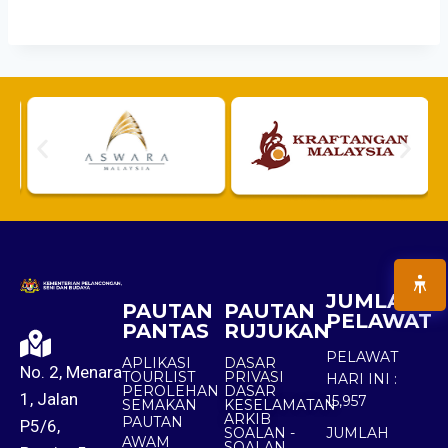
JUMLAH
PAUTAN
PAUTAN
PELAWAT
PANTAS
RUJUKAN
PELAWAT
APLIKASI
DASAR
No. 2, Menara
TOURLIST
PRIVASI
HARI INI :
PEROLEHAN
DASAR
1, Jalan
15,957
SEMAKAN
KESELAMATAN
ARKIB
PAUTAN
P5/6,
SOALAN -
JUMLAH
AWAM
SOALAN