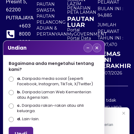
Presint 5,
PELAWAT
LAZIM
PAUTAN
PENAFIAN
BULAN INI :
62200
SWASTA
PETA LAMAN
94,885
PAUTAN
PUTRAJAYA
PAUTAN
PELANCONG
LUAR
JUMLAH
+603
ADUAN &
Portal
PELAWAT
8000
PERTANYAAN
MyGOVERNMENT
TAHUN INI :
Portal Data
8000
Terbuka
5,497,470
−
×
Sektor Awam
Undian
KEMAS
+603
KINI
8891
Bagaimana anda mengetahui tentang
TERAKHIR
kami?
7100
30/07/2026
a.
Daripada media sosial (seperti
Facebook, Instagram, TikTok, X/Twitter)
b.
Daripada Laman Web Kementerian
Penafian : Kerajaan Malaysia dan Kementerian
atau Agensi lain.
Pelancongan Seni dan Budaya (MOTAC) adalah tidak
c.
Daripada rakan-rakan atau ahli
bertanggungjawab atas kehilangan atau kerugian yang
keluarga.
disebabkan oleh penggunaan mana-mana maklumat
Selamat Datang
d.
Lain-lain.
yang diperolehi dari portal ini.
Apa Khabar! Selamat datang ke Portal Rasmi Kementerian
Pelancongan, Seni dan Budaya
Undi