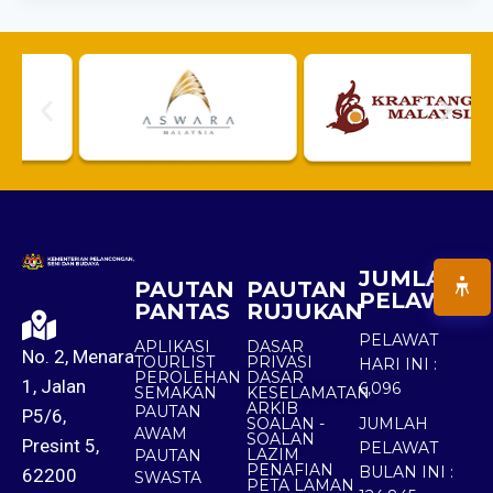
JUMLAH
PAUTAN
PAUTAN
PELAWAT
PANTAS
RUJUKAN
PELAWAT
APLIKASI
DASAR
No. 2, Menara
TOURLIST
PRIVASI
HARI INI :
PEROLEHAN
DASAR
1, Jalan
6,096
SEMAKAN
KESELAMATAN
ARKIB
PAUTAN
P5/6,
SOALAN -
JUMLAH
AWAM
SOALAN
Presint 5,
PELAWAT
LAZIM
PAUTAN
PENAFIAN
BULAN INI :
62200
SWASTA
PETA LAMAN