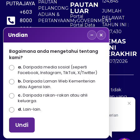
124,845
PAUTAN
PUTRAJAYA
PAUTAN
PELANCONG
LUAR
JUMLAH
+603
ADUAN &
Portal
PELAWAT
8000
PERTANYAAN
MyGOVERNMENT
TAHUN INI :
Portal Data
8000
Terbuka
5,527,430
−
×
Sektor Awam
Undian
KEMAS
+603
KINI
8891
Bagaimana anda mengetahui tentang
TERAKHIR
kami?
7100
30/07/2026
a.
Daripada media sosial (seperti
Facebook, Instagram, TikTok, X/Twitter)
b.
Daripada Laman Web Kementerian
Penafian : Kerajaan Malaysia dan Kementerian
atau Agensi lain.
Pelancongan Seni dan Budaya (MOTAC) adalah tidak
c.
Daripada rakan-rakan atau ahli
bertanggungjawab atas kehilangan atau kerugian yang
keluarga.
disebabkan oleh penggunaan mana-mana maklumat
Selamat Datang
d.
Lain-lain.
yang diperolehi dari portal ini.
Apa Khabar! Selamat datang ke Portal Rasmi Kementerian
Pelancongan, Seni dan Budaya
Undi
Hakcipta © 2025 KEMENTERIAN PELANCONGAN SENI
DAN BUDAYA. | Hak Cipta Terpelihara.