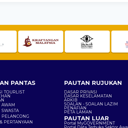
AN PANTAS
PAUTAN RUJUKAN
I TOURLIST
DASAR PRIVASI
EHAN
DASAR KESELAMATAN
AN
ARKIB
SOALAN - SOALAN LAZIM
N AWAM
PENAFIAN
 SWASTA
PETA LAMAN
N PELANCONG
PAUTAN LUAR
& PERTANYAAN
Portal MyGOVERNMENT
Portal Data Terbuka Sektor Aw