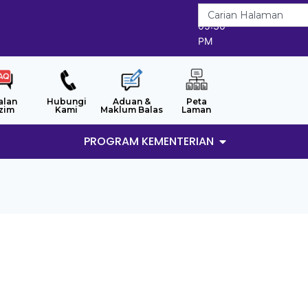
7/8/2026
05:30
PM
alan
Hubungi
Aduan &
Peta
zim
Kami
Maklum Balas
Laman
PROGRAM KEMENTERIAN