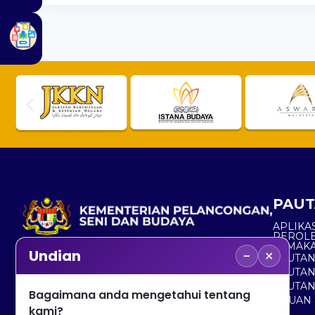
PAUT
APLIKAS
PEROL
SEMAK
−
×
Undian
PAUTA
No. 2, Menara 1, Jalan P5/6, Presint 5,
PAUTAN
62200 PUTRAJAYA
PAUTA
Bagaimana anda mengetahui tentang
ADUAN 
+603 8000 8000
kami?