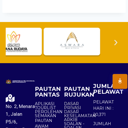
JUMLAH
PAUTAN
PAUTAN
PELAWAT
PANTAS
RUJUKAN
PELAWAT
APLIKASI
DASAR
No. 2, Menara
TOURLIST
PRIVASI
HARI INI :
PEROLEHAN
DASAR
1, Jalan
20,371
SEMAKAN
KESELAMATAN
ARKIB
PAUTAN
P5/6,
SOALAN -
JUMLAH
AWAM
SOALAN