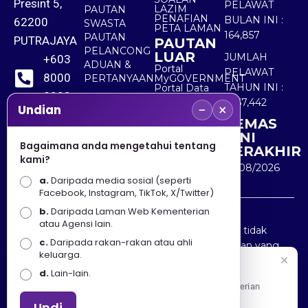
Presint 5,
PELAWAT
LAZIM
PAUTAN
PENAFIAN
BULAN INI :
62200
SWASTA
PETA LAMAN
164,857
PAUTAN
PUTRAJAYA
PAUTAN
PELANCONG
LUAR
JUMLAH
+603
ADUAN &
Portal
PELAWAT
8000
PERTANYAAN
MyGOVERNMENT
TAHUN INI :
Portal Data
8000
Terbuka
5,567,442
−
×
Sektor Awam
Undian
KEMAS
+603
KINI
8891
Bagaimana anda mengetahui tentang
TERAKHIR
kami?
7100
10/08/2026
a.
Daripada media sosial (seperti
Facebook, Instagram, TikTok, X/Twitter)
b.
Daripada Laman Web Kementerian
Penafian : Kerajaan Malaysia dan Kementerian
atau Agensi lain.
Pelancongan Seni dan Budaya (MOTAC) adalah tidak
c.
Daripada rakan-rakan atau ahli
bertanggungjawab atas kehilangan atau kerugian yang
keluarga.
disebabkan oleh penggunaan mana-mana maklumat
Selamat Datang
d.
Lain-lain.
yang diperolehi dari portal ini.
Apa Khabar! Selamat datang ke Portal Rasmi Kementerian
Pelancongan, Seni dan Budaya
Undi