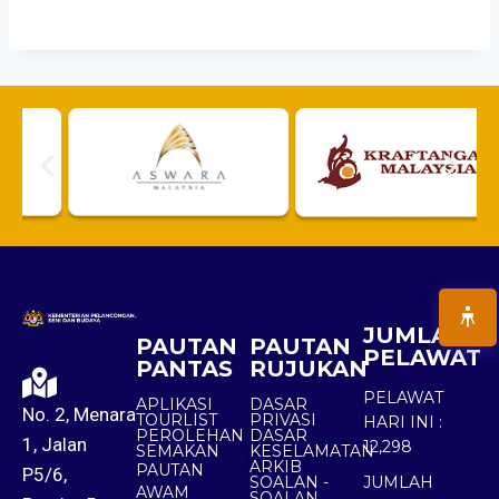
JUMLAH
PAUTAN
PAUTAN
PELAWAT
PANTAS
RUJUKAN
PELAWAT
APLIKASI
DASAR
No. 2, Menara
TOURLIST
PRIVASI
HARI INI :
PEROLEHAN
DASAR
1, Jalan
12,298
SEMAKAN
KESELAMATAN
ARKIB
PAUTAN
P5/6,
SOALAN -
JUMLAH
AWAM
SOALAN