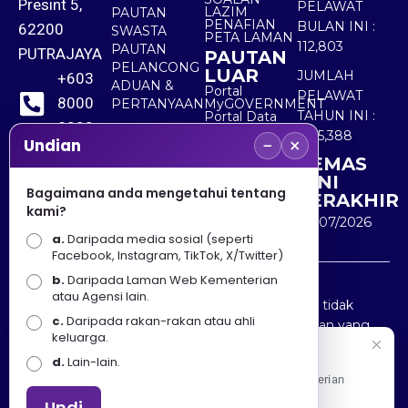
Presint 5,
PELAWAT
LAZIM
PAUTAN
PENAFIAN
BULAN INI :
62200
SWASTA
PETA LAMAN
112,803
PAUTAN
PUTRAJAYA
PAUTAN
PELANCONG
LUAR
JUMLAH
+603
ADUAN &
Portal
PELAWAT
8000
PERTANYAAN
MyGOVERNMENT
TAHUN INI :
Portal Data
8000
Terbuka
5,515,388
−
×
Sektor Awam
Undian
KEMAS
+603
KINI
8891
Bagaimana anda mengetahui tentang
TERAKHIR
kami?
7100
30/07/2026
a.
Daripada media sosial (seperti
Facebook, Instagram, TikTok, X/Twitter)
b.
Daripada Laman Web Kementerian
Penafian : Kerajaan Malaysia dan Kementerian
atau Agensi lain.
Pelancongan Seni dan Budaya (MOTAC) adalah tidak
c.
Daripada rakan-rakan atau ahli
bertanggungjawab atas kehilangan atau kerugian yang
keluarga.
disebabkan oleh penggunaan mana-mana maklumat
Selamat Datang
d.
Lain-lain.
yang diperolehi dari portal ini.
Apa Khabar! Selamat datang ke Portal Rasmi Kementerian
Pelancongan, Seni dan Budaya
Undi