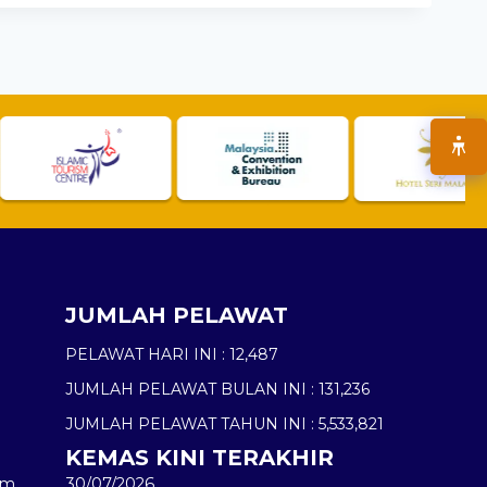
JUMLAH PELAWAT
PELAWAT HARI INI :
12,487
JUMLAH PELAWAT BULAN INI :
131,236
JUMLAH PELAWAT TAHUN INI :
5,533,821
KEMAS KINI TERAKHIR
am
30/07/2026