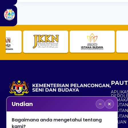
PAUT
APLIKAS
PEROL
SEMAK
−
×
Undian
PAUTA
No. 2, Menara 1, Jalan P5/6, Presint 5,
PAUTAN
62200 PUTRAJAYA
PAUTA
Bagaimana anda mengetahui tentang
ADUAN 
+603 8000 8000
kami?