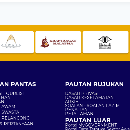
AN PANTAS
PAUTAN RUJUKAN
I TOURLIST
DASAR PRIVASI
EHAN
DASAR KESELAMATAN
AN
ARKIB
SOALAN - SOALAN LAZIM
N AWAM
PENAFIAN
 SWASTA
PETA LAMAN
N PELANCONG
PAUTAN LUAR
& PERTANYAAN
Portal MyGOVERNMENT
Portal Data Terbuka Sektor Aw