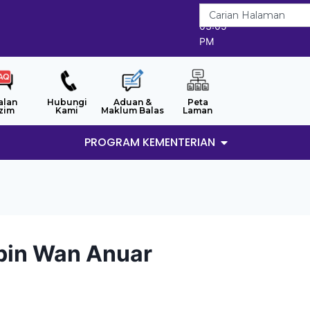
8/8/2026
03:05
PM
alan
Hubungi
Aduan &
Peta
zim
Kami
Maklum Balas
Laman
PROGRAM KEMENTERIAN
bin Wan Anuar