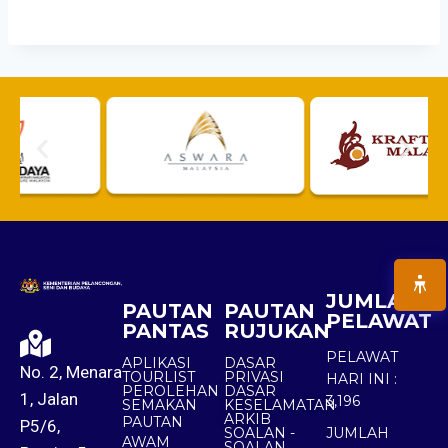
JUMLAH
PAUTAN
PAUTAN
PELAWAT
PANTAS
RUJUKAN
PELAWAT
APLIKASI
DASAR
No. 2, Menara
TOURLIST
PRIVASI
HARI INI :
PEROLEHAN
DASAR
1, Jalan
3,196
SEMAKAN
KESELAMATAN
ARKIB
PAUTAN
P5/6,
SOALAN -
JUMLAH
AWAM
SOALAN