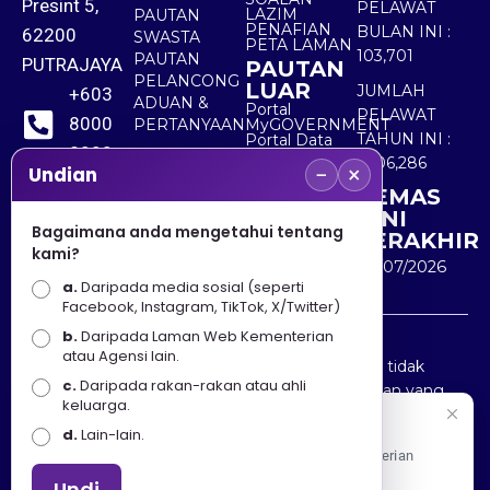
Presint 5,
PELAWAT
LAZIM
PAUTAN
PENAFIAN
BULAN INI :
62200
SWASTA
PETA LAMAN
103,701
PAUTAN
PUTRAJAYA
PAUTAN
PELANCONG
LUAR
JUMLAH
+603
ADUAN &
Portal
PELAWAT
8000
PERTANYAAN
MyGOVERNMENT
TAHUN INI :
Portal Data
8000
Terbuka
5,506,286
−
×
Sektor Awam
Undian
KEMAS
+603
KINI
8891
Bagaimana anda mengetahui tentang
TERAKHIR
kami?
7100
30/07/2026
a.
Daripada media sosial (seperti
Facebook, Instagram, TikTok, X/Twitter)
b.
Daripada Laman Web Kementerian
Penafian : Kerajaan Malaysia dan Kementerian
atau Agensi lain.
Pelancongan Seni dan Budaya (MOTAC) adalah tidak
c.
Daripada rakan-rakan atau ahli
bertanggungjawab atas kehilangan atau kerugian yang
keluarga.
disebabkan oleh penggunaan mana-mana maklumat
Selamat Datang
d.
Lain-lain.
yang diperolehi dari portal ini.
Apa Khabar! Selamat datang ke Portal Rasmi Kementerian
Pelancongan, Seni dan Budaya
Undi