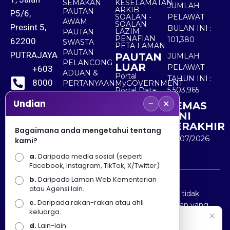
SEMAKAN
KESELAMATAN
JUMLAH
ARKIB
PAUTAN
P5/6,
SOALAN -
PELAWAT
AWAM
SOALAN
Presint 5,
BULAN INI :
LAZIM
PAUTAN
PENAFIAN
101,380
62200
SWASTA
PETA LAMAN
PAUTAN
PUTRAJAYA
PAUTAN
JUMLAH
PELANCONG
LUAR
PELAWAT
+603
ADUAN &
Portal
TAHUN INI :
8000
PERTANYAAN
MyGOVERNMENT
5,503,965
Portal Data
8000
Terbuka
−
×
Undian
KEMAS
Sektor Awam
KINI
+603
TERAKHIR
Bagaimana anda mengetahui tentang
8891
30/07/2026
kami?
7100
a.
Daripada media sosial (seperti
Facebook, Instagram, TikTok, X/Twitter)
b.
Daripada Laman Web Kementerian
Penafian : Kerajaan Malaysia dan Kementerian
atau Agensi lain.
Pelancongan Seni dan Budaya (MOTAC) adalah tidak
c.
Daripada rakan-rakan atau ahli
bertanggungjawab atas kehilangan atau kerugian yang
keluarga.
disebabkan oleh penggunaan mana-mana maklumat
Selamat Datang
d.
Lain-lain.
yang diperolehi dari portal ini.