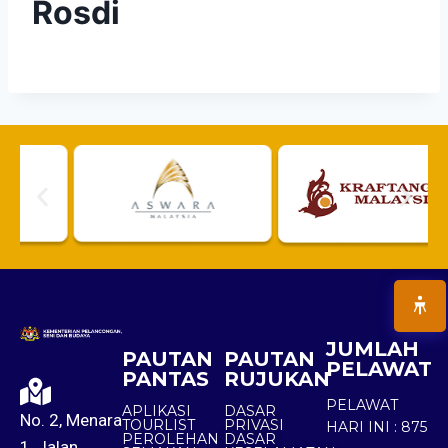
Rosdi
JUMLAH
PAUTAN
PAUTAN
PELAWAT
PANTAS
RUJUKAN
PELAWAT
APLIKASI
DASAR
No. 2, Menara
TOURLIST
PRIVASI
HARI INI :
875
PEROLEHAN
DASAR
1, Jalan