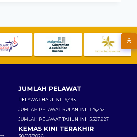
JUMLAH PELAWAT
PELAWAT HARI INI :
6,493
JUMLAH PELAWAT BULAN INI :
125,242
JUMLAH PELAWAT TAHUN INI :
5,527,827
KEMAS KINI TERAKHIR
am
30/07/2026