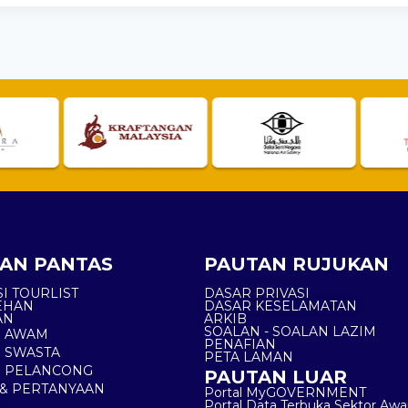
AN PANTAS
PAUTAN RUJUKAN
I TOURLIST
DASAR PRIVASI
EHAN
DASAR KESELAMATAN
AN
ARKIB
SOALAN - SOALAN LAZIM
N AWAM
PENAFIAN
 SWASTA
PETA LAMAN
N PELANCONG
PAUTAN LUAR
& PERTANYAAN
Portal MyGOVERNMENT
Portal Data Terbuka Sektor Aw