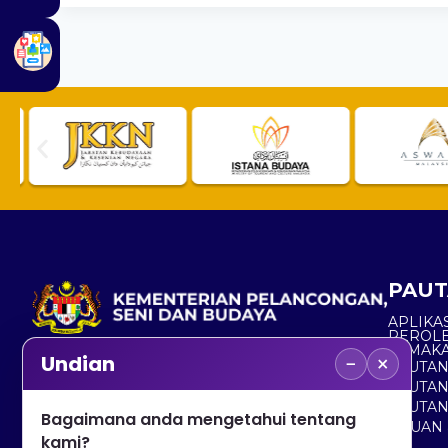
PAUT
APLIKAS
PEROL
SEMAK
−
×
Undian
PAUTA
No. 2, Menara 1, Jalan P5/6, Presint 5,
PAUTAN
62200 PUTRAJAYA
PAUTA
Bagaimana anda mengetahui tentang
ADUAN 
+603 8000 8000
kami?