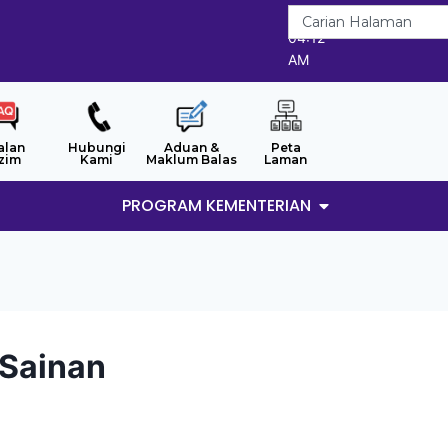
8/8/2026
04:12
AM
alan
Hubungi
Aduan &
Peta
zim
Kami
Maklum Balas
Laman
PROGRAM KEMENTERIAN
 Sainan