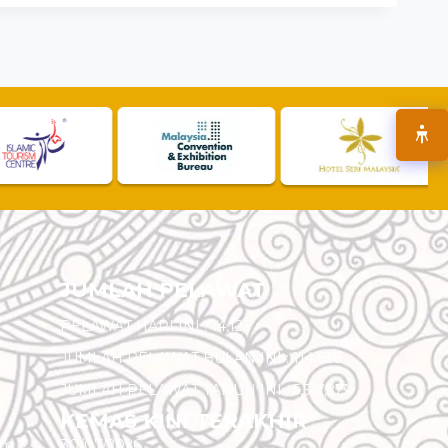
JUMLAH PELAWAT
PELAWAT HARI INI :
14,123
JUMLAH PELAWAT BULAN INI :
114,628
JUMLAH PELAWAT TAHUN INI :
5,517,213
KEMAS KINI TERAKHIR
am
30/07/2026