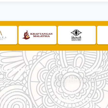
AN PANTAS
PAUTAN RUJUKAN
I TOURLIST
DASAR PRIVASI
EHAN
DASAR KESELAMATAN
AN
ARKIB
SOALAN - SOALAN LAZIM
N AWAM
PENAFIAN
 SWASTA
PETA LAMAN
N PELANCONG
PAUTAN LUAR
& PERTANYAAN
Portal MyGOVERNMENT
Portal Data Terbuka Sektor Aw