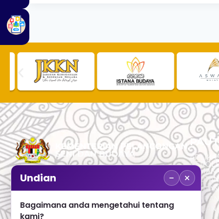
PAUT
APLIKAS
PEROL
SEMAK
−
×
Undian
PAUTA
No. 2, Menara 1, Jalan P5/6, Presint 5,
PAUTAN
62200 PUTRAJAYA
PAUTA
Bagaimana anda mengetahui tentang
ADUAN 
+603 8000 8000
kami?