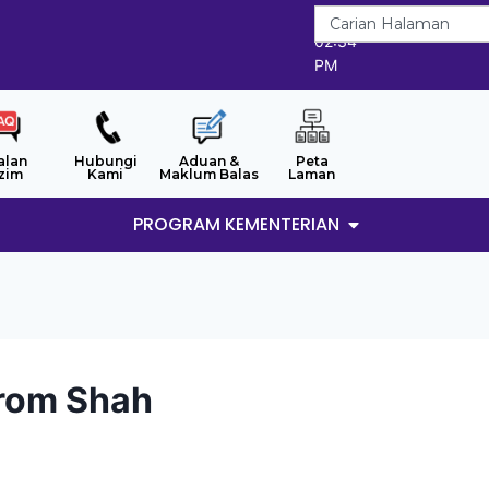
8/8/2026
02:34
PM
alan
Hubungi
Aduan &
Peta
zim
Kami
Maklum Balas
Laman
PROGRAM KEMENTERIAN
arom Shah