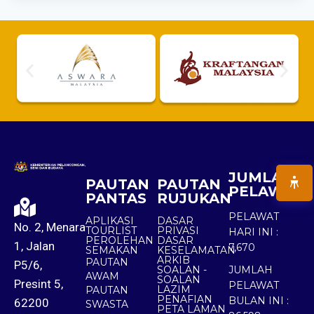
JUMLAH
PAUTAN
PAUTAN
PELAWAT
PANTAS
RUJUKAN
PELAWAT
APLIKASI
DASAR
No. 2, Menara
TOURLIST
PRIVASI
HARI INI :
PEROLEHAN
DASAR
1, Jalan
7,670
SEMAKAN
KESELAMATAN
ARKIB
PAUTAN
P5/6,
SOALAN -
JUMLAH
AWAM
SOALAN
Presint 5,
PELAWAT
LAZIM
PAUTAN
PENAFIAN
BULAN INI :
62200
SWASTA
PETA LAMAN