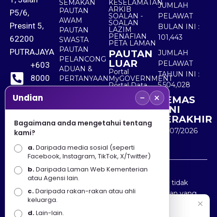
SEMAKAN
KESELAMATAN
JUMLAH
ARKIB
PAUTAN
P5/6,
SOALAN -
PELAWAT
AWAM
SOALAN
Presint 5,
BULAN INI :
LAZIM
PAUTAN
PENAFIAN
101,443
62200
SWASTA
PETA LAMAN
PAUTAN
PUTRAJAYA
PAUTAN
JUMLAH
PELANCONG
LUAR
PELAWAT
+603
ADUAN &
Portal
TAHUN INI :
8000
PERTANYAAN
MyGOVERNMENT
5,504,028
Portal Data
8000
Terbuka
−
×
Undian
KEMAS
Sektor Awam
KINI
+603
TERAKHIR
Bagaimana anda mengetahui tentang
8891
30/07/2026
kami?
7100
a.
Daripada media sosial (seperti
Facebook, Instagram, TikTok, X/Twitter)
b.
Daripada Laman Web Kementerian
Penafian : Kerajaan Malaysia dan Kementerian
atau Agensi lain.
Pelancongan Seni dan Budaya (MOTAC) adalah tidak
c.
Daripada rakan-rakan atau ahli
bertanggungjawab atas kehilangan atau kerugian yang
keluarga.
disebabkan oleh penggunaan mana-mana maklumat
Selamat Datang
d.
Lain-lain.
yang diperolehi dari portal ini.