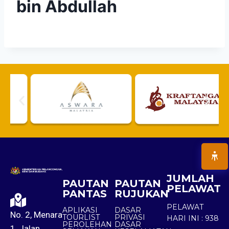
bin Abdullah
JUMLAH
PAUTAN
PAUTAN
PELAWAT
PANTAS
RUJUKAN
PELAWAT
APLIKASI
DASAR
No. 2, Menara
TOURLIST
PRIVASI
HARI INI :
938
PEROLEHAN
DASAR
1, Jalan