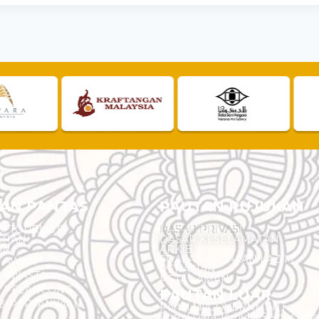
AN PANTAS
PAUTAN RUJUKAN
I TOURLIST
DASAR PRIVASI
EHAN
DASAR KESELAMATAN
AN
ARKIB
SOALAN - SOALAN LAZIM
N AWAM
PENAFIAN
 SWASTA
PETA LAMAN
N PELANCONG
PAUTAN LUAR
& PERTANYAAN
Portal MyGOVERNMENT
Portal Data Terbuka Sektor Aw