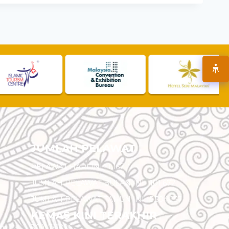
JUMLAH PELAWAT
PELAWAT HARI INI :
1,167
JUMLAH PELAWAT BULAN INI :
101,672
JUMLAH PELAWAT TAHUN INI :
5,504,257
KEMAS KINI TERAKHIR
am
30/07/2026