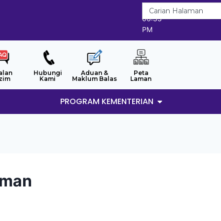
6/8/2026
06:33
PM
alan
Hubungi
Aduan &
Peta
zim
Kami
Maklum Balas
Laman
PROGRAM KEMENTERIAN
rman