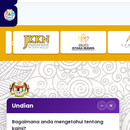
PAUT
APLIKAS
PEROL
SEMAK
−
×
Undian
PAUTA
No. 2, Menara 1, Jalan P5/6, Presint 5,
PAUTAN
62200 PUTRAJAYA
PAUTA
Bagaimana anda mengetahui tentang
ADUAN 
+603 8000 8000
kami?