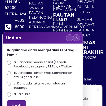
Presint 5,
PELAWAT
LAZIM
PAUTAN
PENAFIAN
BULAN INI :
62200
SWASTA
PETA LAMAN
166,086
PAUTAN
PUTRAJAYA
PAUTAN
PELANCONG
LUAR
JUMLAH
+603
ADUAN &
Portal
PELAWAT
8000
PERTANYAAN
MyGOVERNMENT
TAHUN INI :
Portal Data
8000
Terbuka
5,568,671
−
×
Sektor Awam
Undian
KEMAS
+603
KINI
8891
Bagaimana anda mengetahui tentang
TERAKHIR
kami?
7100
10/08/2026
a.
Daripada media sosial (seperti
Facebook, Instagram, TikTok, X/Twitter)
b.
Daripada Laman Web Kementerian
Penafian : Kerajaan Malaysia dan Kementerian
atau Agensi lain.
Pelancongan Seni dan Budaya (MOTAC) adalah tidak
c.
Daripada rakan-rakan atau ahli
bertanggungjawab atas kehilangan atau kerugian yang
keluarga.
disebabkan oleh penggunaan mana-mana maklumat
Selamat Datang
d.
Lain-lain.
yang diperolehi dari portal ini.
Apa Khabar! Selamat datang ke Portal Rasmi Kementerian
Pelancongan, Seni dan Budaya
Undi