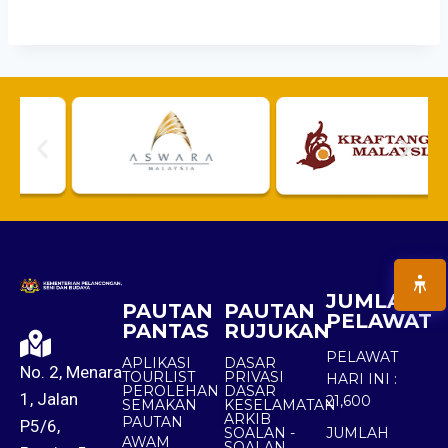
JUMLAH
PAUTAN
PAUTAN
PELAWAT
PANTAS
RUJUKAN
PELAWAT
APLIKASI
DASAR
No. 2, Menara
TOURLIST
PRIVASI
HARI INI :
PEROLEHAN
DASAR
1, Jalan
21,600
SEMAKAN
KESELAMATAN
ARKIB
PAUTAN
P5/6,
SOALAN -
JUMLAH
AWAM
SOALAN