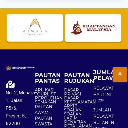
JUMLAH
PAUTAN
PAUTAN
PELAWAT
PANTAS
RUJUKAN
PELAWAT
APLIKASI
DASAR
No. 2, Menara
TOURLIST
PRIVASI
HARI INI :
PEROLEHAN
DASAR
1, Jalan
11,725
SEMAKAN
KESELAMATAN
ARKIB
PAUTAN
P5/6,
SOALAN -
JUMLAH
AWAM
SOALAN
Presint 5,
PELAWAT
LAZIM
PAUTAN
PENAFIAN
BULAN INI :
62200
SWASTA
PETA LAMAN