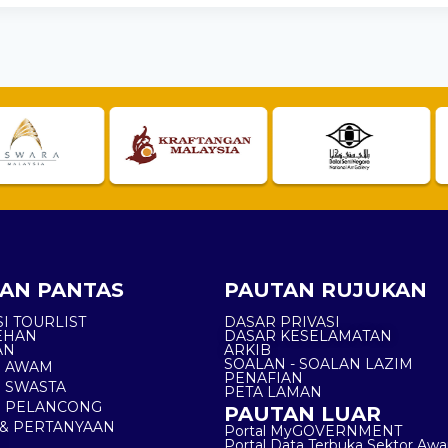
AN PANTAS
PAUTAN RUJUKAN
I TOURLIST
DASAR PRIVASI
EHAN
DASAR KESELAMATAN
AN
ARKIB
SOALAN - SOALAN LAZIM
N AWAM
PENAFIAN
 SWASTA
PETA LAMAN
N PELANCONG
PAUTAN LUAR
& PERTANYAAN
Portal MyGOVERNMENT
Portal Data Terbuka Sektor Aw