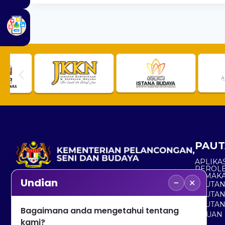
PAUT
APLIKAS
PEROL
SEMAK
−
×
Undian
PAUTA
No. 2, Menara 1, Jalan P5/6, Presint 5,
PAUTAN
62200 PUTRAJAYA
PAUTA
Bagaimana anda mengetahui tentang
ADUAN 
+603 8000 8000
kami?