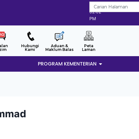
7/8/2026
02:02
PM
alan
Hubungi
Aduan &
Peta
zim
Kami
Maklum Balas
Laman
PROGRAM KEMENTERIAN
ammad