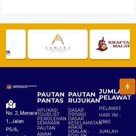
JUMLAH
PAUTAN
PAUTAN
PELAWAT
PANTAS
RUJUKAN
PELAWAT
APLIKASI
DASAR
No. 2, Menara
TOURLIST
PRIVASI
HARI INI :
PEROLEHAN
DASAR
1, Jalan
1,980
SEMAKAN
KESELAMATAN
ARKIB
PAUTAN
P5/6,
SOALAN -
JUMLAH
AWAM
SOALAN