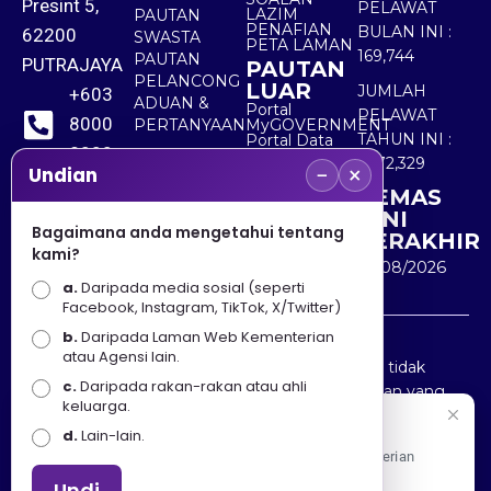
Presint 5,
PELAWAT
LAZIM
PAUTAN
PENAFIAN
BULAN INI :
62200
SWASTA
PETA LAMAN
169,744
PAUTAN
PUTRAJAYA
PAUTAN
PELANCONG
LUAR
JUMLAH
+603
ADUAN &
Portal
PELAWAT
8000
PERTANYAAN
MyGOVERNMENT
TAHUN INI :
Portal Data
8000
Terbuka
5,572,329
−
×
Sektor Awam
Undian
KEMAS
+603
KINI
8891
Bagaimana anda mengetahui tentang
TERAKHIR
kami?
7100
10/08/2026
a.
Daripada media sosial (seperti
Facebook, Instagram, TikTok, X/Twitter)
b.
Daripada Laman Web Kementerian
Penafian : Kerajaan Malaysia dan Kementerian
atau Agensi lain.
Pelancongan Seni dan Budaya (MOTAC) adalah tidak
c.
Daripada rakan-rakan atau ahli
bertanggungjawab atas kehilangan atau kerugian yang
keluarga.
disebabkan oleh penggunaan mana-mana maklumat
Selamat Datang
d.
Lain-lain.
yang diperolehi dari portal ini.
Apa Khabar! Selamat datang ke Portal Rasmi Kementerian
Pelancongan, Seni dan Budaya
Undi