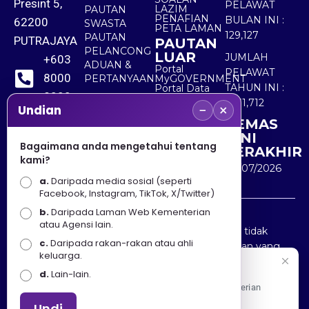
Presint 5,
PELAWAT
LAZIM
PAUTAN
PENAFIAN
BULAN INI :
62200
SWASTA
PETA LAMAN
129,127
PAUTAN
PUTRAJAYA
PAUTAN
PELANCONG
LUAR
JUMLAH
+603
ADUAN &
Portal
PELAWAT
8000
PERTANYAAN
MyGOVERNMENT
TAHUN INI :
Portal Data
8000
Terbuka
5,531,712
−
×
Sektor Awam
Undian
KEMAS
+603
KINI
8891
Bagaimana anda mengetahui tentang
TERAKHIR
kami?
7100
30/07/2026
a.
Daripada media sosial (seperti
Facebook, Instagram, TikTok, X/Twitter)
b.
Daripada Laman Web Kementerian
Penafian : Kerajaan Malaysia dan Kementerian
atau Agensi lain.
Pelancongan Seni dan Budaya (MOTAC) adalah tidak
c.
Daripada rakan-rakan atau ahli
bertanggungjawab atas kehilangan atau kerugian yang
keluarga.
disebabkan oleh penggunaan mana-mana maklumat
Selamat Datang
d.
Lain-lain.
yang diperolehi dari portal ini.
Apa Khabar! Selamat datang ke Portal Rasmi Kementerian
Pelancongan, Seni dan Budaya
Undi