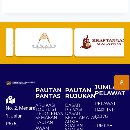
JUMLAH
PAUTAN
PAUTAN
PELAWAT
PANTAS
RUJUKAN
PELAWAT
APLIKASI
DASAR
No. 2, Menara
TOURLIST
PRIVASI
HARI INI :
PEROLEHAN
DASAR
1, Jalan
10,378
SEMAKAN
KESELAMATAN
ARKIB
PAUTAN
P5/6,
SOALAN -
JUMLAH
AWAM
SOALAN