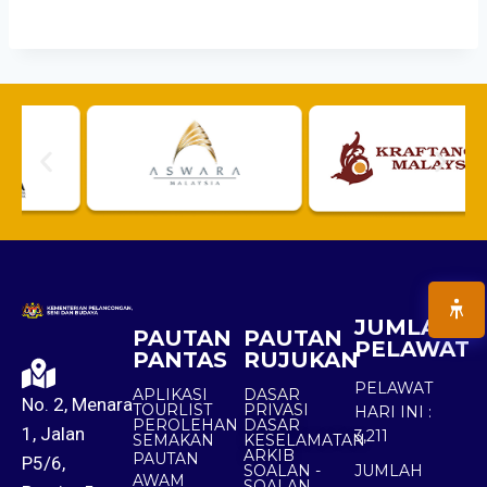
JUMLAH
PAUTAN
PAUTAN
PELAWAT
PANTAS
RUJUKAN
PELAWAT
APLIKASI
DASAR
No. 2, Menara
TOURLIST
PRIVASI
HARI INI :
PEROLEHAN
DASAR
1, Jalan
3,211
SEMAKAN
KESELAMATAN
ARKIB
PAUTAN
P5/6,
SOALAN -
JUMLAH
AWAM
SOALAN