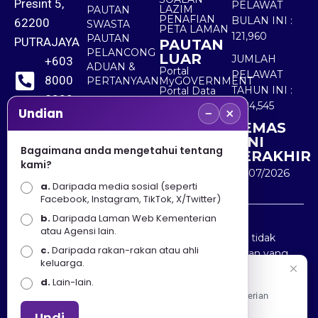
Presint 5,
PELAWAT
LAZIM
PAUTAN
PENAFIAN
BULAN INI :
62200
SWASTA
PETA LAMAN
121,960
PAUTAN
PUTRAJAYA
PAUTAN
PELANCONG
LUAR
JUMLAH
+603
ADUAN &
Portal
PELAWAT
8000
PERTANYAAN
MyGOVERNMENT
TAHUN INI :
Portal Data
8000
Terbuka
5,524,545
−
×
Sektor Awam
Undian
KEMAS
+603
KINI
8891
Bagaimana anda mengetahui tentang
TERAKHIR
kami?
7100
30/07/2026
a.
Daripada media sosial (seperti
Facebook, Instagram, TikTok, X/Twitter)
b.
Daripada Laman Web Kementerian
Penafian : Kerajaan Malaysia dan Kementerian
atau Agensi lain.
Pelancongan Seni dan Budaya (MOTAC) adalah tidak
c.
Daripada rakan-rakan atau ahli
bertanggungjawab atas kehilangan atau kerugian yang
keluarga.
disebabkan oleh penggunaan mana-mana maklumat
Selamat Datang
d.
Lain-lain.
yang diperolehi dari portal ini.
Apa Khabar! Selamat datang ke Portal Rasmi Kementerian
Pelancongan, Seni dan Budaya
Undi