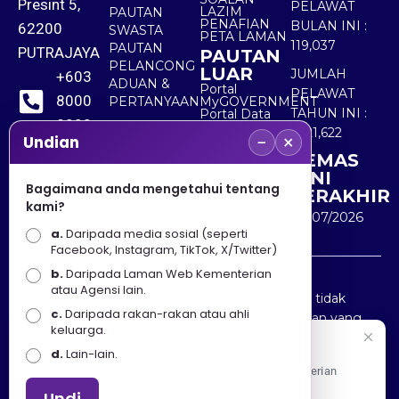
Presint 5,
PELAWAT
LAZIM
PAUTAN
PENAFIAN
BULAN INI :
62200
SWASTA
PETA LAMAN
119,037
PAUTAN
PUTRAJAYA
PAUTAN
PELANCONG
LUAR
JUMLAH
+603
ADUAN &
Portal
PELAWAT
8000
PERTANYAAN
MyGOVERNMENT
TAHUN INI :
Portal Data
8000
Terbuka
5,521,622
−
×
Sektor Awam
Undian
KEMAS
+603
KINI
8891
Bagaimana anda mengetahui tentang
TERAKHIR
kami?
7100
30/07/2026
a.
Daripada media sosial (seperti
Facebook, Instagram, TikTok, X/Twitter)
b.
Daripada Laman Web Kementerian
Penafian : Kerajaan Malaysia dan Kementerian
atau Agensi lain.
Pelancongan Seni dan Budaya (MOTAC) adalah tidak
c.
Daripada rakan-rakan atau ahli
bertanggungjawab atas kehilangan atau kerugian yang
keluarga.
disebabkan oleh penggunaan mana-mana maklumat
Selamat Datang
d.
Lain-lain.
yang diperolehi dari portal ini.
Apa Khabar! Selamat datang ke Portal Rasmi Kementerian
Pelancongan, Seni dan Budaya
Undi