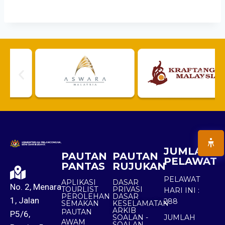
JUMLAH
PAUTAN
PAUTAN
PELAWAT
PANTAS
RUJUKAN
PELAWAT
APLIKASI
DASAR
No. 2, Menara
TOURLIST
PRIVASI
HARI INI :
PEROLEHAN
DASAR
1, Jalan
288
SEMAKAN
KESELAMATAN
ARKIB
PAUTAN
P5/6,
SOALAN -
JUMLAH
AWAM
SOALAN