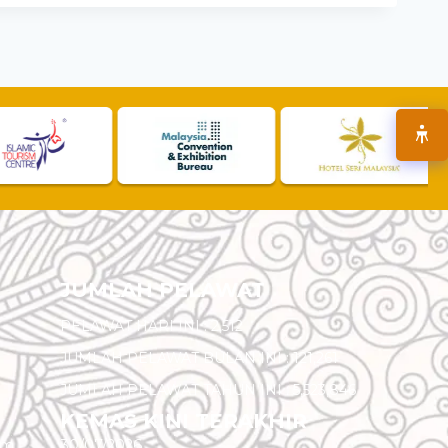
JUMLAH PELAWAT
PELAWAT HARI INI :
2,512
JUMLAH PELAWAT BULAN INI :
121,261
JUMLAH PELAWAT TAHUN INI :
5,523,846
KEMAS KINI TERAKHIR
am
30/07/2026