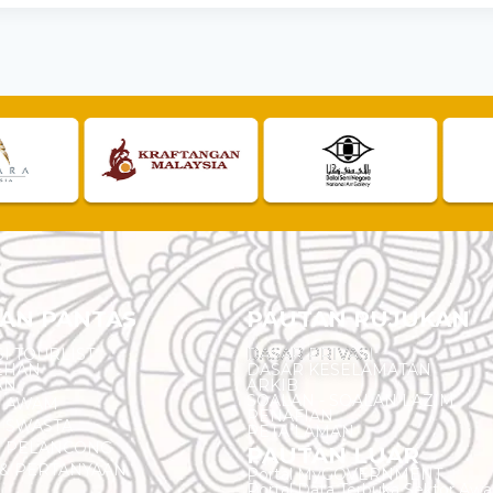
AN PANTAS
PAUTAN RUJUKAN
I TOURLIST
DASAR PRIVASI
EHAN
DASAR KESELAMATAN
AN
ARKIB
SOALAN - SOALAN LAZIM
N AWAM
PENAFIAN
 SWASTA
PETA LAMAN
N PELANCONG
PAUTAN LUAR
& PERTANYAAN
Portal MyGOVERNMENT
Portal Data Terbuka Sektor Aw