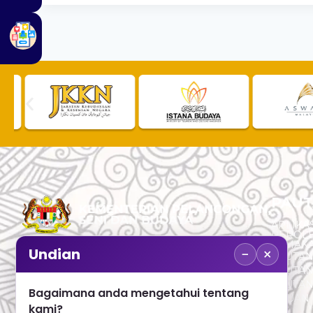
PAUT
APLIKAS
PEROL
SEMAK
−
×
Undian
PAUTA
No. 2, Menara 1, Jalan P5/6, Presint 5,
PAUTAN
62200 PUTRAJAYA
PAUTA
Bagaimana anda mengetahui tentang
ADUAN 
+603 8000 8000
kami?