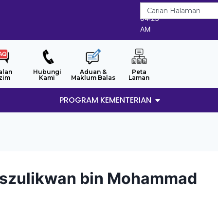
8/8/2026
04:23
AM
alan
Hubungi
Aduan &
Peta
zim
Kami
Maklum Balas
Laman
PROGRAM KEMENTERIAN
iszulikwan bin Mohammad