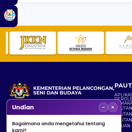
PAUT
APLIKAS
PEROL
SEMAK
−
×
Undian
PAUTA
No. 2, Menara 1, Jalan P5/6, Presint 5,
PAUTAN
62200 PUTRAJAYA
PAUTA
Bagaimana anda mengetahui tentang
ADUAN 
+603 8000 8000
kami?