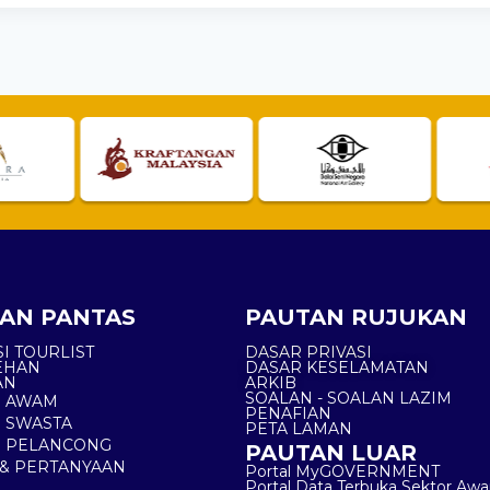
AN PANTAS
PAUTAN RUJUKAN
I TOURLIST
DASAR PRIVASI
EHAN
DASAR KESELAMATAN
AN
ARKIB
SOALAN - SOALAN LAZIM
N AWAM
PENAFIAN
 SWASTA
PETA LAMAN
N PELANCONG
PAUTAN LUAR
& PERTANYAAN
Portal MyGOVERNMENT
Portal Data Terbuka Sektor Aw