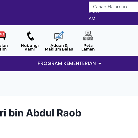
6/8/2026
05:17
AM
alan
Hubungi
Aduan &
Peta
zim
Kami
Maklum Balas
Laman
PROGRAM KEMENTERIAN
i bin Abdul Raob