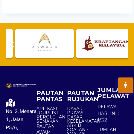
JUMLAH
PAUTAN
PAUTAN
PELAWAT
PANTAS
RUJUKAN
PELAWAT
APLIKASI
DASAR
No. 2, Menara
TOURLIST
PRIVASI
HARI INI :
PEROLEHAN
DASAR
1, Jalan
1,522
SEMAKAN
KESELAMATAN
ARKIB
PAUTAN
P5/6,
SOALAN -
JUMLAH
AWAM
SOALAN