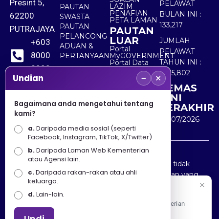
Presint 5,
PELAWAT
LAZIM
PAUTAN
PENAFIAN
BULAN INI :
62200
SWASTA
PETA LAMAN
133,217
PAUTAN
PUTRAJAYA
PAUTAN
PELANCONG
LUAR
JUMLAH
+603
ADUAN &
Portal
PELAWAT
8000
PERTANYAAN
MyGOVERNMENT
TAHUN INI :
Portal Data
8000
Terbuka
5,535,802
−
×
Sektor Awam
Undian
KEMAS
+603
KINI
8891
Bagaimana anda mengetahui tentang
TERAKHIR
kami?
7100
30/07/2026
a.
Daripada media sosial (seperti
Facebook, Instagram, TikTok, X/Twitter)
b.
Daripada Laman Web Kementerian
Penafian : Kerajaan Malaysia dan Kementerian
atau Agensi lain.
Pelancongan Seni dan Budaya (MOTAC) adalah tidak
c.
Daripada rakan-rakan atau ahli
bertanggungjawab atas kehilangan atau kerugian yang
keluarga.
disebabkan oleh penggunaan mana-mana maklumat
Selamat Datang
d.
Lain-lain.
yang diperolehi dari portal ini.
Apa Khabar! Selamat datang ke Portal Rasmi Kementerian
Pelancongan, Seni dan Budaya
Undi