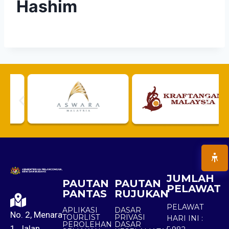
Hashim
JUMLAH
PAUTAN
PAUTAN
PELAWAT
PANTAS
RUJUKAN
PELAWAT
APLIKASI
DASAR
No. 2, Menara
TOURLIST
PRIVASI
HARI INI :
PEROLEHAN
DASAR
1, Jalan