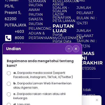
5,982
SEMAKAN
KESELAMATAN
ARKIB
PAUTAN
P5/6,
SOALAN -
JUMLAH
AWAM
SOALAN
Presint 5,
PELAWAT
LAZIM
PAUTAN
PENAFIAN
BULAN INI :
62200
SWASTA
PETA LAMAN
124,731
PAUTAN
PUTRAJAYA
PAUTAN
PELANCONG
LUAR
JUMLAH
+603
ADUAN &
Portal
PELAWAT
8000
PERTANYAAN
MyGOVERNMENT
TAHUN INI :
Portal Data
8000
Terbuka
5,527,316
−
×
Sektor Awam
Undian
KEMAS
+603
KINI
8891
Bagaimana anda mengetahui tentang
TERAKHIR
kami?
7100
30/07/2026
a.
Daripada media sosial (seperti
Facebook, Instagram, TikTok, X/Twitter)
b.
Daripada Laman Web Kementerian
Penafian : Kerajaan Malaysia dan Kementerian
atau Agensi lain.
Pelancongan Seni dan Budaya (MOTAC) adalah tidak
c.
Daripada rakan-rakan atau ahli
bertanggungjawab atas kehilangan atau kerugian yang
keluarga.
disebabkan oleh penggunaan mana-mana maklumat
Selamat Datang
d.
Lain-lain.