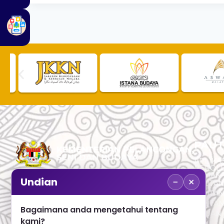
PAUT
APLIKAS
PEROL
SEMAK
−
×
Undian
PAUTA
No. 2, Menara 1, Jalan P5/6, Presint 5,
PAUTAN
62200 PUTRAJAYA
PAUTA
Bagaimana anda mengetahui tentang
ADUAN 
+603 8000 8000
kami?