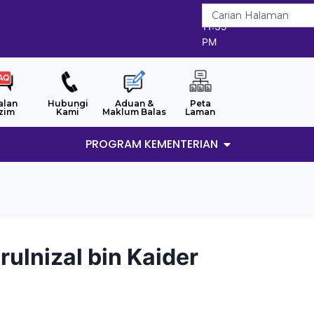
6/8/2026
11:35
PM
alan
Hubungi
Aduan &
Peta
zim
Kami
Maklum Balas
Laman
PROGRAM KEMENTERIAN
lnizal bin Kaider