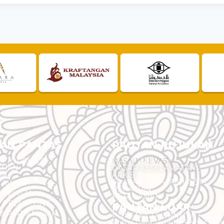
AN PANTAS
PAUTAN RUJUKAN
I TOURLIST
DASAR PRIVASI
EHAN
DASAR KESELAMATAN
AN
ARKIB
SOALAN - SOALAN LAZIM
N AWAM
PENAFIAN
 SWASTA
PETA LAMAN
N PELANCONG
PAUTAN LUAR
& PERTANYAAN
Portal MyGOVERNMENT
Portal Data Terbuka Sektor Aw