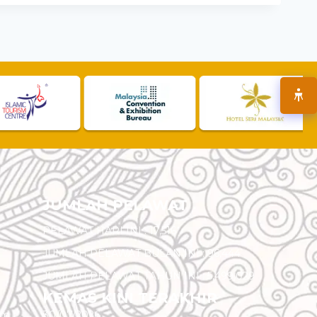
JUMLAH PELAWAT
PELAWAT HARI INI :
17,516
JUMLAH PELAWAT BULAN INI :
96,444
JUMLAH PELAWAT TAHUN INI :
5,499,029
KEMAS KINI TERAKHIR
am
30/07/2026