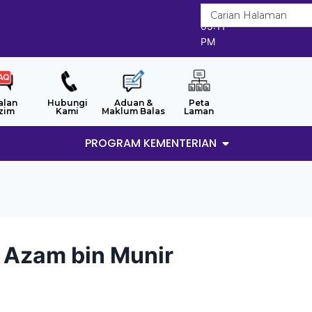
7/8/2026
05:11
PM
alan
Hubungi
Aduan &
Peta
zim
Kami
Maklum Balas
Laman
PROGRAM KEMENTERIAN
Azam bin Munir