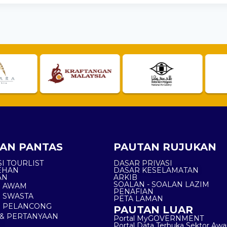
AN PANTAS
PAUTAN RUJUKAN
I TOURLIST
DASAR PRIVASI
EHAN
DASAR KESELAMATAN
AN
ARKIB
SOALAN - SOALAN LAZIM
N AWAM
PENAFIAN
 SWASTA
PETA LAMAN
N PELANCONG
PAUTAN LUAR
& PERTANYAAN
Portal MyGOVERNMENT
Portal Data Terbuka Sektor Aw