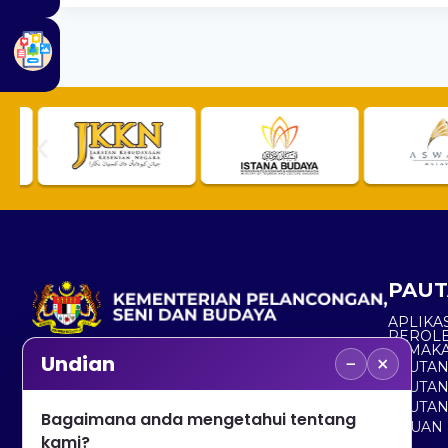
PAUT
APLIKAS
PEROL
SEMAK
−
×
Undian
PAUTA
No. 2, Menara 1, Jalan P5/6, Presint 5,
PAUTAN
62200 PUTRAJAYA
PAUTA
Bagaimana anda mengetahui tentang
ADUAN 
+603 8000 8000
kami?