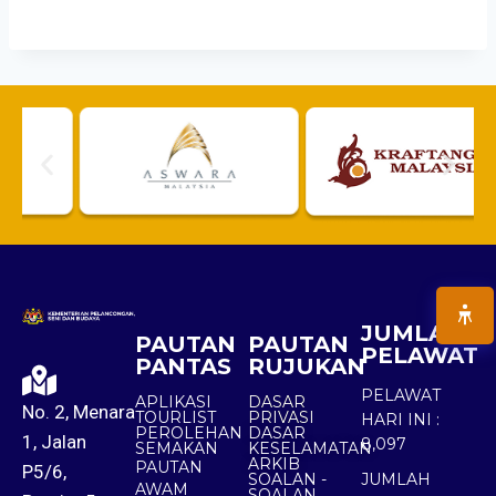
JUMLAH
PAUTAN
PAUTAN
PELAWAT
PANTAS
RUJUKAN
PELAWAT
APLIKASI
DASAR
No. 2, Menara
TOURLIST
PRIVASI
HARI INI :
PEROLEHAN
DASAR
1, Jalan
8,097
SEMAKAN
KESELAMATAN
ARKIB
PAUTAN
P5/6,
SOALAN -
JUMLAH
AWAM
SOALAN