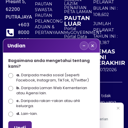
Presint 5,
PELAWAT
LAZIM
PAUTAN
PENAFIAN
BULAN INI :
62200
SWASTA
PETA LAMAN
108,602
PAUTAN
PUTRAJAYA
PAUTAN
PELANCONG
LUAR
JUMLAH
+603
ADUAN &
Portal
PELAWAT
8000
PERTANYAAN
MyGOVERNMENT
TAHUN INI :
Portal Data
8000
Terbuka
5,511,187
−
×
Sektor Awam
Undian
KEMAS
+603
KINI
8891
Bagaimana anda mengetahui tentang
TERAKHIR
kami?
7100
30/07/2026
a.
Daripada media sosial (seperti
Facebook, Instagram, TikTok, X/Twitter)
b.
Daripada Laman Web Kementerian
Penafian : Kerajaan Malaysia dan Kementerian
atau Agensi lain.
Pelancongan Seni dan Budaya (MOTAC) adalah tidak
c.
Daripada rakan-rakan atau ahli
bertanggungjawab atas kehilangan atau kerugian yang
keluarga.
disebabkan oleh penggunaan mana-mana maklumat
Selamat Datang
d.
Lain-lain.
yang diperolehi dari portal ini.
Apa Khabar! Selamat datang ke Portal Rasmi Kementerian
Pelancongan, Seni dan Budaya
Undi