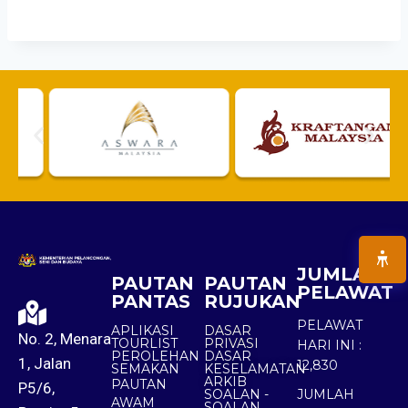
JUMLAH
PAUTAN
PAUTAN
PELAWAT
PANTAS
RUJUKAN
PELAWAT
APLIKASI
DASAR
No. 2, Menara
TOURLIST
PRIVASI
HARI INI :
PEROLEHAN
DASAR
1, Jalan
12,830
SEMAKAN
KESELAMATAN
ARKIB
PAUTAN
P5/6,
SOALAN -
JUMLAH
AWAM
SOALAN