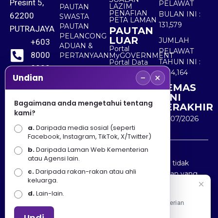
Presint 5,
PELAWAT
LAZIM
PAUTAN
PENAFIAN
BULAN INI :
62200
SWASTA
PETA LAMAN
131,579
PAUTAN
PUTRAJAYA
PAUTAN
PELANCONG
LUAR
JUMLAH
+603
ADUAN &
Portal
PELAWAT
8000
PERTANYAAN
MyGOVERNMENT
TAHUN INI :
Portal Data
8000
Terbuka
5,534,164
−
×
Sektor Awam
Undian
KEMAS
+603
KINI
8891
Bagaimana anda mengetahui tentang
TERAKHIR
kami?
7100
30/07/2026
a.
Daripada media sosial (seperti
Facebook, Instagram, TikTok, X/Twitter)
b.
Daripada Laman Web Kementerian
Penafian : Kerajaan Malaysia dan Kementerian
atau Agensi lain.
Pelancongan Seni dan Budaya (MOTAC) adalah tidak
c.
Daripada rakan-rakan atau ahli
bertanggungjawab atas kehilangan atau kerugian yang
keluarga.
disebabkan oleh penggunaan mana-mana maklumat
Selamat Datang
d.
Lain-lain.
yang diperolehi dari portal ini.
Apa Khabar! Selamat datang ke Portal Rasmi Kementerian
Pelancongan, Seni dan Budaya
Undi