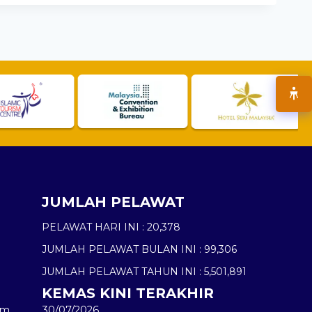
JUMLAH PELAWAT
PELAWAT HARI INI :
20,378
JUMLAH PELAWAT BULAN INI :
99,306
JUMLAH PELAWAT TAHUN INI :
5,501,891
KEMAS KINI TERAKHIR
am
30/07/2026