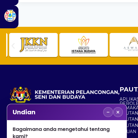
PAUT
APLIKAS
PEROL
SEMAK
−
×
Undian
PAUTA
No. 2, Menara 1, Jalan P5/6, Presint 5,
PAUTAN
62200 PUTRAJAYA
PAUTA
Bagaimana anda mengetahui tentang
ADUAN 
+603 8000 8000
kami?