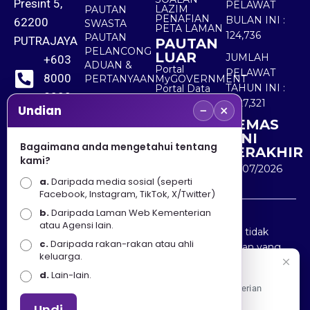
Presint 5,
PELAWAT
LAZIM
PAUTAN
PENAFIAN
BULAN INI :
62200
SWASTA
PETA LAMAN
124,736
PAUTAN
PUTRAJAYA
PAUTAN
PELANCONG
LUAR
JUMLAH
+603
ADUAN &
Portal
PELAWAT
8000
PERTANYAAN
MyGOVERNMENT
TAHUN INI :
Portal Data
8000
Terbuka
5,527,321
−
×
Sektor Awam
Undian
KEMAS
+603
KINI
8891
Bagaimana anda mengetahui tentang
TERAKHIR
kami?
7100
30/07/2026
a.
Daripada media sosial (seperti
Facebook, Instagram, TikTok, X/Twitter)
b.
Daripada Laman Web Kementerian
Penafian : Kerajaan Malaysia dan Kementerian
atau Agensi lain.
Pelancongan Seni dan Budaya (MOTAC) adalah tidak
c.
Daripada rakan-rakan atau ahli
bertanggungjawab atas kehilangan atau kerugian yang
keluarga.
disebabkan oleh penggunaan mana-mana maklumat
Selamat Datang
d.
Lain-lain.
yang diperolehi dari portal ini.
Apa Khabar! Selamat datang ke Portal Rasmi Kementerian
Pelancongan, Seni dan Budaya
Undi