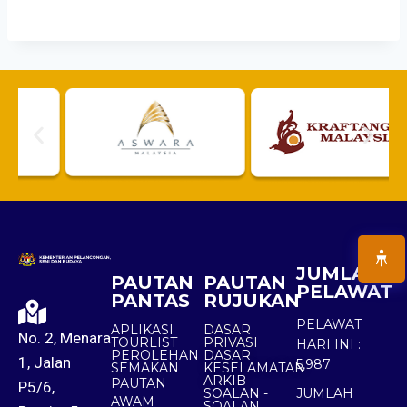
JUMLAH
PAUTAN
PAUTAN
PELAWAT
PANTAS
RUJUKAN
PELAWAT
APLIKASI
DASAR
No. 2, Menara
TOURLIST
PRIVASI
HARI INI :
PEROLEHAN
DASAR
1, Jalan
5,987
SEMAKAN
KESELAMATAN
ARKIB
PAUTAN
P5/6,
SOALAN -
JUMLAH
AWAM
SOALAN