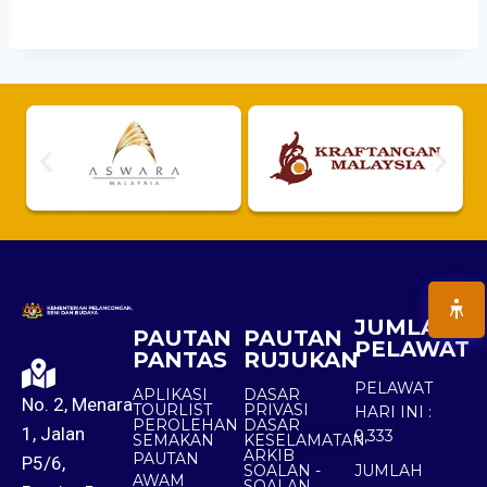
JUMLAH
PAUTAN
PAUTAN
PELAWAT
PANTAS
RUJUKAN
PELAWAT
APLIKASI
DASAR
No. 2, Menara
TOURLIST
PRIVASI
HARI INI :
PEROLEHAN
DASAR
1, Jalan
9,333
SEMAKAN
KESELAMATAN
ARKIB
PAUTAN
P5/6,
SOALAN -
JUMLAH
AWAM
SOALAN