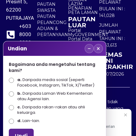
Presint 5,
PELAWAT
LAZIM
PAUTAN
PENAFIAN
BULAN INI :
62200
SWASTA
PETA LAMAN
141,028
PAUTAN
PUTRAJAYA
PAUTAN
PELANCONG
LUAR
JUMLAH
+603
ADUAN &
Portal
PELAWAT
8000
PERTANYAAN
MyGOVERNMENT
TAHUN INI :
Portal Data
8000
Terbuka
5,543,613
−
×
Sektor Awam
Undian
KEMAS
+603
KINI
8891
Bagaimana anda mengetahui tentang
TERAKHIR
kami?
7100
30/07/2026
a.
Daripada media sosial (seperti
Facebook, Instagram, TikTok, X/Twitter)
b.
Daripada Laman Web Kementerian
Penafian : Kerajaan Malaysia dan Kementerian
atau Agensi lain.
Pelancongan Seni dan Budaya (MOTAC) adalah tidak
c.
Daripada rakan-rakan atau ahli
bertanggungjawab atas kehilangan atau kerugian yang
keluarga.
disebabkan oleh penggunaan mana-mana maklumat
Selamat Datang
d.
Lain-lain.
yang diperolehi dari portal ini.
Apa Khabar! Selamat datang ke Portal Rasmi Kementerian
Pelancongan, Seni dan Budaya
Undi