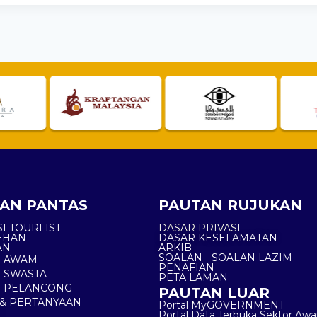
AN PANTAS
PAUTAN RUJUKAN
I TOURLIST
DASAR PRIVASI
EHAN
DASAR KESELAMATAN
AN
ARKIB
SOALAN - SOALAN LAZIM
N AWAM
PENAFIAN
 SWASTA
PETA LAMAN
N PELANCONG
PAUTAN LUAR
& PERTANYAAN
Portal MyGOVERNMENT
Portal Data Terbuka Sektor Aw