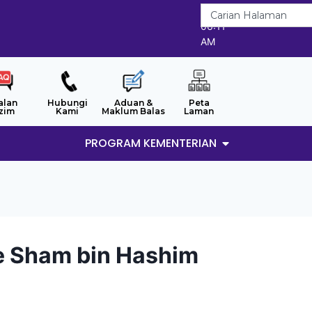
6/8/2026
06:11
AM
alan
Hubungi
Aduan &
Peta
zim
Kami
Maklum Balas
Laman
PROGRAM KEMENTERIAN
e Sham bin Hashim