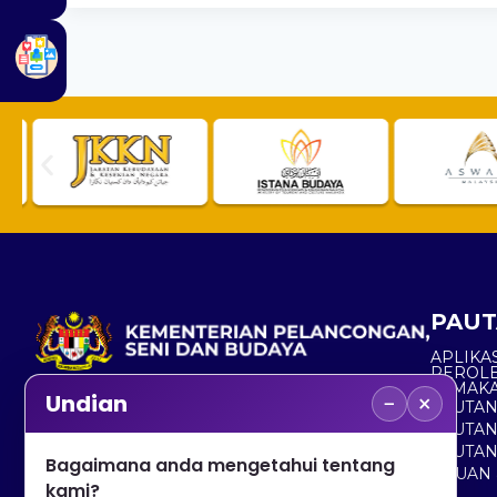
PAUT
APLIKAS
PEROL
SEMAK
−
×
Undian
PAUTA
No. 2, Menara 1, Jalan P5/6, Presint 5,
PAUTAN
62200 PUTRAJAYA
PAUTA
Bagaimana anda mengetahui tentang
ADUAN 
+603 8000 8000
kami?